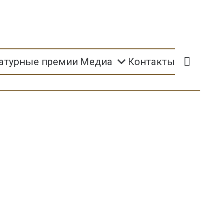
атурные премии
Медиа
Контакты
0
Р
к