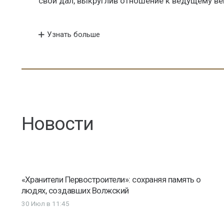
свой дал, выкруглив отношение к ведущему в
Узнать больше
Новости
«Хранители Первостроители»: сохраняя память о
людях, создавших Волжский
30 Июл в 11:45