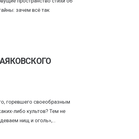
вущие пространство стихи об
айны: зачем всё так
МАЯКОВСКОГО
го, горевшего своеобразным
аких-либо культов? Тем не
одеваем нищ и оголь»,…