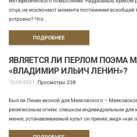
метафизического осмысления. Надрывные, криком р
отце, не исключают момента постижения всеобщей т
устроено? Что…
ПОДРОБНЕЕ
ЯВЛЯЕТСЯ ЛИ ПЕРЛОМ ПОЭМА 
«ВЛАДИМИР ИЛЬИЧ ЛЕНИН»?
Просмотры
238
12/09/2021
Был ли Ленин иконой для Маяковского – Маяковско
религиозным огнём: слишком индивидуальным для к
менее, устанавливаемый культ он принял, видя «как 