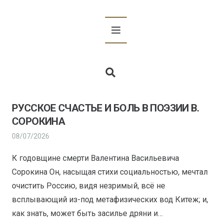
РУССКОЕ СЧАСТЬЕ И БОЛЬ В ПОЭЗИИ В.
ВИ
СОРОКИНА
С
08/07/2026
08/
К годовщине смерти Валентина Васильевича
К 
Сорокина Он, насыщая стихи социальностью, мечтал
ис
очистить Россию, видя незримый, всё не
– 
всплывающий из-под метафизических вод Китеж; и,
ре
как знать, может быть засилье дряни и…
че