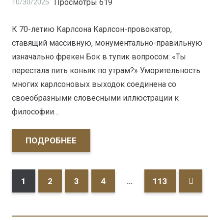
Просмотры
619
10/30/2025
К 70-летию Карлсона Карлсон-провокатор,
ставящий массивную, монументально-правильную
изначально фрекен Бок в тупик вопросом: «Ты
перестала пить коньяк по утрам?» Уморительность
многих карлсоновых выходок соединена со
своеобразными словесными иллюстрации к
философии…
ПОДРОБНЕЕ
1
2
3
4
…
113