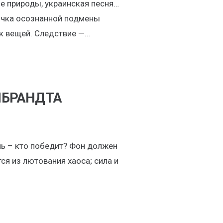
ие природы, украинская песня…
почка осознанной подмены
к вещей. Следствие —…
МБРАНДТА
нь – кто победит? Фон должен
я из лютования хаоса; сила и