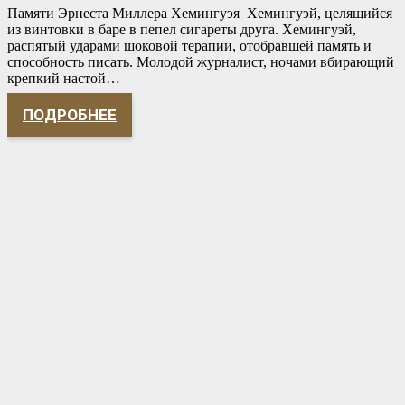
Памяти Эрнеста Миллера Хемингуэя Хемингуэй, целящийся
из винтовки в баре в пепел сигареты друга. Хемингуэй,
распятый ударами шоковой терапии, отобравшей память и
способность писать. Молодой журналист, ночами вбирающий
крепкий настой…
ПОДРОБНЕЕ