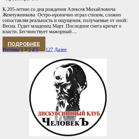
К 205-летию со дня рождения Алексея Михайловича
Жемчужникова Остро-иронично играл стихом, сложно
сопоставляя реальность и ощущения, получаемые от оной:
Весна. Гудит младенец Март. Последние снега кричат о
власти. Бесчинствует мажорный…
ПОДРОБНЕЕ
Previous
1
2
3
4
5
…
127
Далее