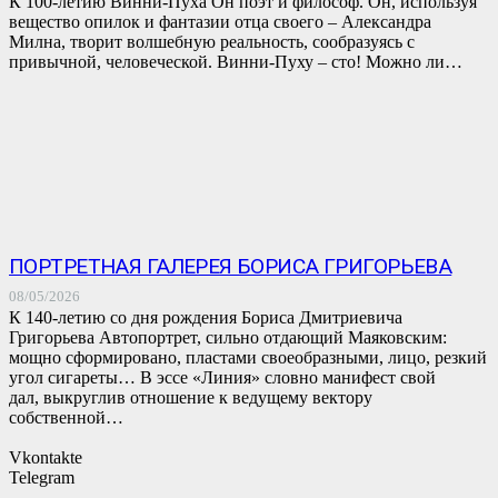
К 100-летию Винни-Пуха Он поэт и философ. Он, используя
вещество опилок и фантазии отца своего – Александра
Милна, творит волшебную реальность, сообразуясь с
привычной, человеческой. Винни-Пуху – сто! Можно ли…
ПОРТРЕТНАЯ ГАЛЕРЕЯ БОРИСА ГРИГОРЬЕВА
08/05/2026
К 140-летию со дня рождения Бориса Дмитриевича
Григорьева Автопортрет, сильно отдающий Маяковским:
мощно сформировано, пластами своеобразными, лицо, резкий
угол сигареты… В эссе «Линия» словно манифест свой
дал, выкруглив отношение к ведущему вектору
собственной…
Vkontakte
Telegram