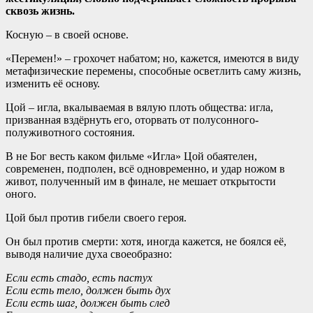
сквозь жизнь.
Косную – в своей основе.
«Перемен!» – грохочет набатом; но, кажется, имеются в виду
метафизические перемены, способные осветлить саму жизнь,
изменить её основу.
Цой – игла, вкалываемая в вялую плоть общества: игла,
призванная вздёрнуть его, оторвать от полусонного-
полуживотного состояния.
В не Бог весть каком фильме «Игла» Цой обаятелен,
современен, подполен, всё одновременно, и удар ножом в
живот, полученный им в финале, не мешает открытости
оного.
Цой был против гибели своего героя.
Он был против смерти: хотя, иногда кажется, не боялся её,
выводя наличие духа своеобразно:
Если есть стадо, есть пастух
Если есть тело, должен быть дух
Если есть шаг, должен быть след