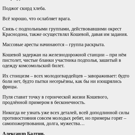
Поджог скирд хлеба.
Всё хорошо, что ослабляет врага.
Связь с подпольными группами, действовавшими окрест
Краснодона, также осуществлял Кошевой, давая им задания.
Массовые аресты начинаются – группа раскрыта.
Кошевой задержан на железнодорожной станции – при нём
пистолет, чистые бланки участника подполья, зашитый в
одежду комсомольский билет.
Их стоицизм – всех молодогвардейцев – завораживает: будто
боли нет, будто пытки несерьёзны, как бы ни изощрялись
фрицы.
Пуля ставит точку в героической жизни Кошевого,
продлённой примером в бесконечность.
Никогда не узнать уже всех деталей, всей доподлинной силы
противостояния совсем молодых ребят, но примеры горят –
самопожертвования, долга, мужества…
Александр Балтин,