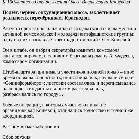
К 100-летию со дня рождения Олега Васильевича Кошевого
Ползёт, чернея, оккупационная масса, захлёстывает
реальность, перечёркивает Краснодон.
Август сорок второго: начинают создаваться из числа местной
активной комсомольской молодёжи антифашистские группы;
одну из них возглавляет шестнадцатилетний Олег Кошевой.
Он в штабе, он избран секретарём комитета комсомола,
считался, впрочем, в основном благодаря роману А. Фадеева,
комиссаром организации.
Штаб-квартира принимала участников поздней ночью – иное
время повышало опасность; они собирались, слушали сводки
«Совинформбюро»; листовки составлялись и переписывались
на основе этих данных; а потом расклеивались,
разбрасывались по городу…
Боевые операции, в которых участвовал и какие
организовывал Кошевой, отличались точностью и точной же
координацией.
Разгром вражеских машин.
Сбор оружия.