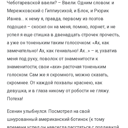
Чеботаревской ввели? – Ввели. Одним словом: и
Мережковский с Гиппиусихой, и Блок, и Рюрик
Ивнев… к нему я, правда, первому из поэтов
подошел – скосил он на меня, помню, лорнет, и не
успел я еще стишка в двенадцать строчек прочесть,
а уже он тоненьким таким голосочком: «Ах, как
замечательно! Ах, как гениально! Ах…» – и, ухватив
меня под руку, поволок от знаменитости к
знаменитости, свои «ахи» расточая тоненьким
голоском. Сам же я скромного, можно сказать,
скромнее. От каждой похвалы краснею, как
девушка, и в глаза никому от робости не гляжу.
Потеха!
Есенин улыбнулся. Посмотрел на свой
шнурованный американский ботинок (к тому
времени успел он навсегда расстаться с поддевкой,