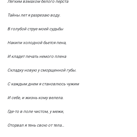
Легким взмахом белого перста
Тайны лет я разрезаю воду.
В голубой струе моей судьбы
Накипи холодной бьется пена,
И кладет печать немого плена
Складку новую у сморщенной губы.
С каждым днем я становлюсь чужим
И себе, и жизнь кому велела.
Где-то в поле чистом, у межи,
Оторвал я тень свою от тела…