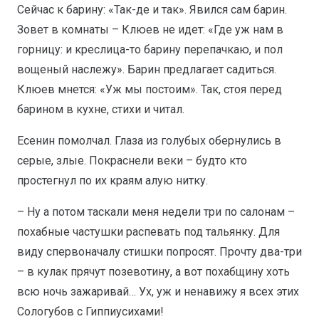
Сейчас к барину: «Так-де и так». Явился сам барин.
Зовет в комнаты – Клюев не идет: «Где уж нам в
горницу: и креслица-то барину перепачкаю, и пол
вощеный наслежу». Барин предлагает садиться.
Клюев мнется: «Уж мы постоим». Так, стоя перед
барином в кухне, стихи и читал.
Есенин помолчал. Глаза из голубых обернулись в
серые, злые. Покраснели веки – будто кто
простегнул по их краям алую нитку.
– Ну а потом таскали меня недели три по салонам –
похабные частушки распевать под тальянку. Для
виду спервоначалу стишки попросят. Прочту два-три
– в кулак прячут позевотину, а вот похабщину хоть
всю ночь зажаривай… Ух, уж и ненавижу я всех этих
Сологубов с Гиппиусихами!