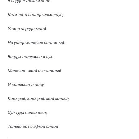
В сердце тоска и зной.
Катится, в солнце измокнув,
Улица передо мной.
На улице мальчик сопливый.
Воздух поджарен и сух.
Мальчик такой счастливый
И ковыряет в носу.
Ковыряй, ковыряй, мой милый,
Суй туда палец весь,
Только вот с эфтой силой