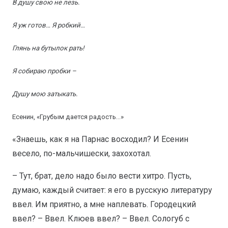
В душу свою не лезь.
Я уж готов… Я робкий…
Глянь на бутылок рать!
Я собираю пробки –
Душу мою затыкать.
Есенин, «Грубым дается радость…»
«Знаешь, как я на Парнас восходил? И Есенин
весело, по-мальчишески, захохотал.
– Тут, брат, дело надо было вести хитро. Пусть,
думаю, каждый считает: я его в русскую литературу
ввел. Им приятно, а мне наплевать. Городецкий
ввел? – Ввел. Клюев ввел? – Ввел. Сологуб с