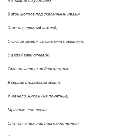
На память об усопшем
В этой могиле под скромными ивами
Спит он, зарытый землей,
С чистой душой, со святыми порывами,
С верой зари огневой.
Тихо погасли огни благодатные
В сердце страдальца земли,
И на чело, никому не понятные,
Мрачные тени легли.
Спит он, а ивы над ним наклонилися,