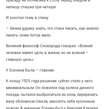
присяду на полчасика к столу перед обедом и
напишу стишка три-четыре.
И хохотал тому в спину:
— Зачем дураку знать, что стихи писать, как землю
пахать: семи потов мало.
Великий философ Сковорода говорил: «Всякий
человек имеет цель в жизни, но не всякий —
главную цель».
У Есенина была — главная.
К концу 1925 года решение «уйти» стало у него
маниакальным. Он ложился под колеса дачного
поезда, пытался выброситься из окна, перерезать
вену обломком стекла, заколоть себя кухонным
ножом. А накануне Есенин был у Николая Клюева.