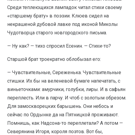
Среди теплеющихся лампадок читал стихи своему
«старшему брату» в поэзии. Клюев сидел на
некрашеной дубовой лавке под иконой Миколы
Чудотворца старого новгородского письма.
— Ну как? — тихо спросил Есенин. — Стихи-то?
Старшой брат троекратно облобызал его:
— Чувствительные, Сереженька. Чувствительные
стишки. Их бы на веленевой бумаге напечатать, с
виньеточками: амурчики, голубки, лиры. И в сафьян
переплесть. Или в парчу. И чтоб с золотым обрезом.
Для замоскворецких барышень. Они небось и
сейчас по Ордынке да на Пятницкой проживают.
Помнишь, как Надсона-то переплетали? А потом —
Северянина Игоря, короля поэтов. Вот бы,