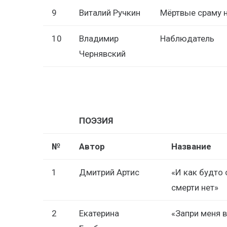
9
Виталий Ручкин
Мёртвые сраму н
10
Владимир
Наблюдатель
Чернявский
ПОЭЗИЯ
№
Автор
Название
1
Дмитрий Артис
«И как будто 
смерти нет»
2
Екатерина
«Запри меня 