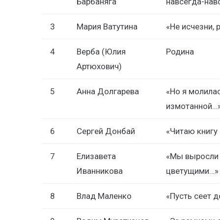
Барбаняга
навсегда-нав
3
Мария Ватутина
«Не исчезни, 
4
Верба (Юлия
Родина
Артюхович)
5
Анна Долгарева
«Но я молила
измотанной…
6
Сергей Донбай
«Читаю книгу
7
Елизавета
«Мы выросли
Иванникова
цветущими…»
8
Влад Маленко
«Пусть сеет 