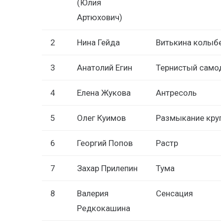
(Юлия
Артюхович)
2
Нина Гейда
Витькина колыб
3
Анатолий Егин
Тернистый само
4
Елена Жукова
Антресоль
5
Олег Куимов
Размыкание кру
6
Георгий Попов
Растр
7
Захар Прилепин
Тума
8
Валерия
Сенсация
Редкокашина