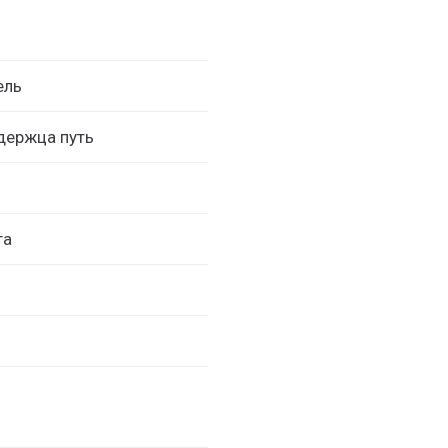
ель
держца путь
га