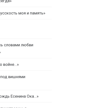
сегда»
русскость моя и память»
сь словами любви
»
 о войне…»
 под вишнями
дождь Есенина Ока…»