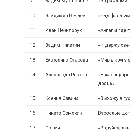
9
Вадим Муратханов
«За рамками 
10
Владимир Нечаев
«Над флейтам
11
Иван Нечипорук
«Ангелы где-
12
Вадим Никитин
«И держу свеч
13
Екатерина Огарёва
«Мир в кругу 
14
Александр Рыжов
«Нам напроро
дробь»
15
Ксения Савина
«Выхожу в гус
16
Никита Самохин
Взрослые дет
17
София
«Радуйся, де