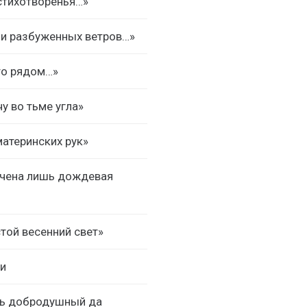
стихотворенья…»
и разбуженных ветров…»
то рядом…»
у во тьме угла»
материнских рук»
чена лишь дождевая
той весенний свет»
и
нь добродушный да